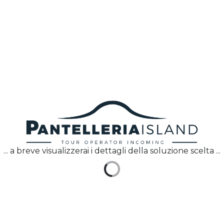
antelleria Island
Viaggia a pantelleria
Home
Come arrivare
Chi Siamo
Dove Soggiornare
Faq
Scopri Pantelleria
Contattaci
Assicurazione
Condizioni generali di vendita
Privacy Policy
... a breve visualizzerai i dettagli della soluzione scelta ...
a Borgo Italia 49, 91017 Pantelleria (TP) - Tel: +39 0923 911266 - p.iva
0262
za Aut. Reg. 650/s7 del 20-04-2020. La società non è in stato di liquida