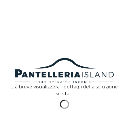
IT
Pantelleria Island
progetta e realizza pacchetti
turistici su misura, che comprendono volo, soggiorno
ed esperienze pensati sia per viaggiatori individuali
sia per gruppi organizzati.
Via Borgo Italia 49, 91017
Pantelleria (TP)
+39 0923 911266
info@pantelleriaisland.it
... a breve visualizzerai i dettagli della soluzione
Pantelleria Island
scelta ...
Home
Chi Siamo
Faq
Contattaci