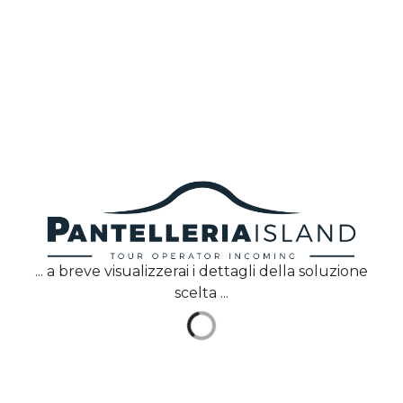
IT
Pantelleria Island
progetta e realizza pacchetti
turistici su misura, che comprendono volo, soggiorno
ed esperienze pensati sia per viaggiatori individuali
sia per gruppi organizzati.
Via Borgo Italia 49, 91017
Pantelleria (TP)
+39 0923 911266
info@pantelleriaisland.it
... a breve visualizzerai i dettagli della soluzione
Pantelleria Island
scelta ...
Home
Chi Siamo
Faq
Contattaci