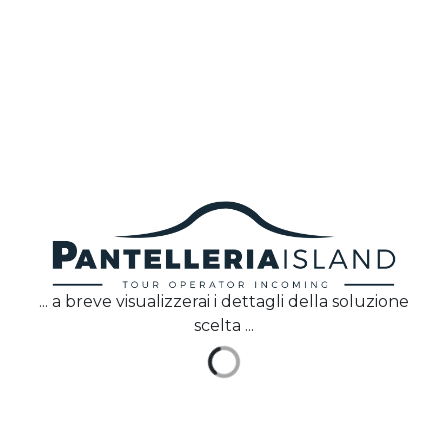
IT
Pantelleria Island
progetta e realizza pacchetti
turistici su misura, che comprendono volo, soggiorno
ed esperienze pensati sia per viaggiatori individuali
sia per gruppi organizzati.
Via Borgo Italia 49, 91017
Pantelleria (TP)
+39 0923 911266
info@pantelleriaisland.it
... a breve visualizzerai i dettagli della soluzione
Pantelleria Island
scelta ...
Home
Chi Siamo
Faq
Contattaci