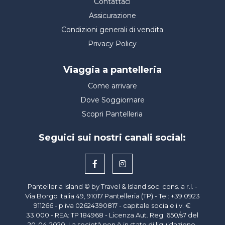
Contattaci
Assicurazione
Condizioni generali di vendita
Privacy Policy
Viaggia a pantelleria
Come arrivare
Dove Soggiornare
Scopri Pantelleria
Seguici sui nostri canali social:
Pantelleria Island © by Travel & Island soc. cons. a r.l. -
Via Borgo Italia 49, 91017 Pantelleria (TP) - Tel: +39 0923
911266 - p.iva
02624390817
- capitale sociale i.v. €
33.000 - REA: TP 184968 - Licenza Aut. Reg. 650/s7 del
20-04-2020. La società non è in stato di liquidazione.