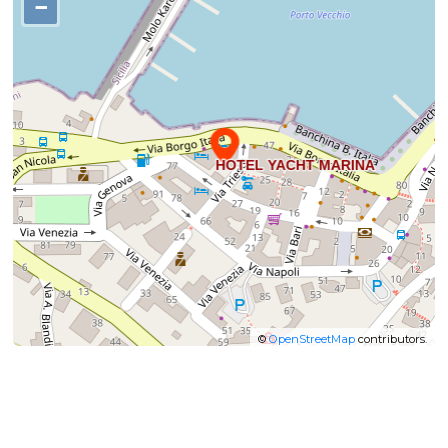
−
©
OpenStreetMap
contributors.