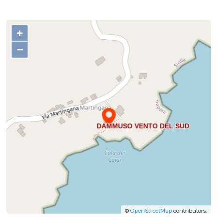
+
−
©
OpenStreetMap
contributors.