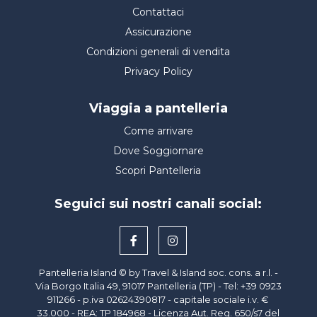
Contattaci
Assicurazione
Condizioni generali di vendita
Privacy Policy
Viaggia a pantelleria
Come arrivare
Dove Soggiornare
Scopri Pantelleria
Seguici sui nostri canali social:
Pantelleria Island © by Travel & Island soc. cons. a r.l. -
Via Borgo Italia 49, 91017 Pantelleria (TP) - Tel: +39 0923
911266 - p.iva
02624390817
- capitale sociale i.v. €
33.000 - REA: TP 184968 - Licenza Aut. Reg. 650/s7 del