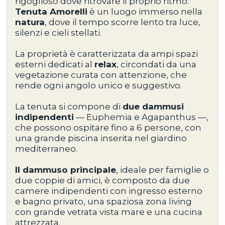
rigoglioso
dove ritrovare il proprio ritmo:
Tenuta Amorelli
è un luogo immerso nella
natura
, dove il tempo scorre lento tra luce,
silenzi e cieli stellati.
La proprietà è caratterizzata da
ampi spazi
esterni dedicati al
relax
, circondati da una
vegetazione curata con attenzione, che
rende ogni angolo unico e suggestivo.
La tenuta si compone di
due dammusi
indipendenti
— Euphemia e Agapanthus —
,
che possono ospitare fino a
6 persone
, con
una
grande piscina inserita nel giardino
mediterraneo
.
Il
dammuso principale
, ideale per
famiglie o
due coppie di amici
, è composto da
due
camere indipendenti con ingresso esterno
e bagno privato
, una
spaziosa zona living
con grande vetrata vista mare
e una
cucina
attrezzata
.