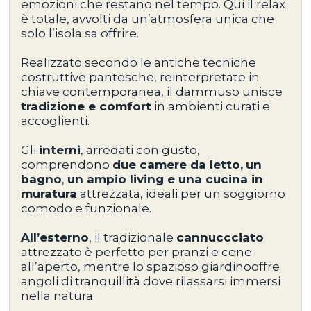
emozioni che restano nel tempo. Qui il relax
è totale, avvolti da un’atmosfera unica che
solo l’isola sa offrire.
Realizzato secondo le
antiche tecniche
costruttive pantesche
, reinterpretate in
chiave contemporanea, il dammuso unisce
tradizione e comfort
in ambienti curati e
accoglienti.
Gli
interni
, arredati con gusto,
comprendono
due camere da letto,
un
bagno
,
un ampio living e una cucina in
muratura
attrezzata
, ideali per un soggiorno
comodo e funzionale.
All’esterno
, il tradizionale
cannuccciato
attrezzato
è perfetto per pranzi e cene
all’aperto, mentre lo
spazioso giardino
offre
angoli di tranquillità dove rilassarsi immersi
nella natura.