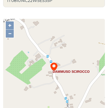
IT081014C22W5E535P
+
−