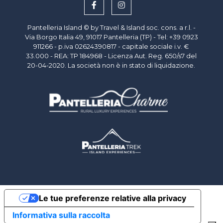
Pantelleria Island © by Travel & Island soc. cons. a r.l. -
Via Borgo Italia 49, 91017 Pantelleria (TP) - Tel: +39 0923
911266 - p.iva
02624390817
- capitale sociale i.v. €
33.000 - REA: TP 184968 - Licenza Aut. Reg. 650/s7 del
20-04-2020. La società non è in stato di liquidazione.
Le tue preferenze relative alla privacy
Informativa sulla raccolta