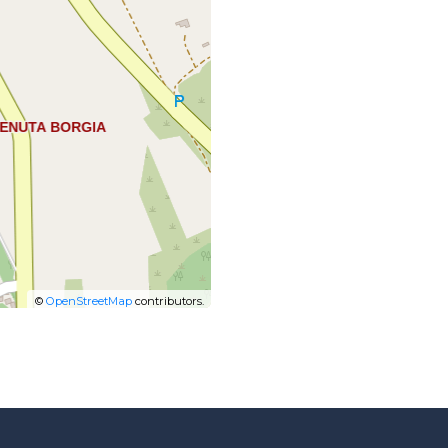
©
OpenStreetMap
contributors.