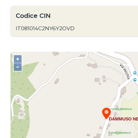
Codice CIN
IT081014C2NY6Y2OVD
+
−