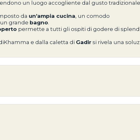
 lo rendono un luogo accogliente dal gusto tradizional
composto da
un’ampia cucina
, un comodo
 un grande
bagno
.
operto
permette a tutti gli ospiti di godere di splend
 diKhamma e dalla caletta di
Gadir
si rivela una solu