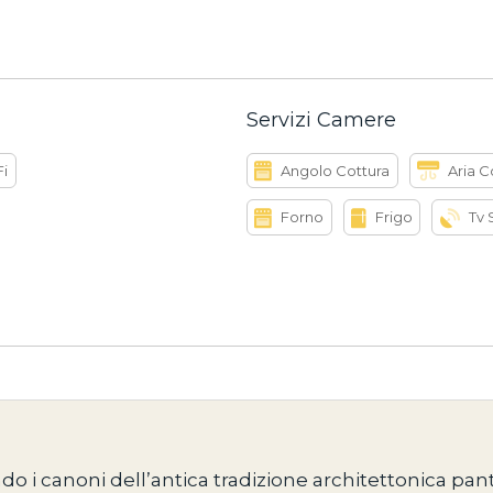
Servizi Camere
Fi
Angolo Cottura
Aria 
Forno
Frigo
Tv 
do i canoni dell’antica tradizione architettonica pan