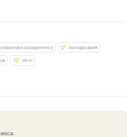
Condizionata (a pagamento)
Asciugacapelli
Sat
Wi-Fi
tesca.