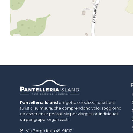
P
Pantelleria Island
progetta e realizza pacchetti
turistici su misura, che comprendono volo, soggiorno
ed esperienze pensati sia per viaggiatori individuali
sia per gruppi organizzati.
Via Borgo Italia 49, 91017