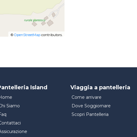
©
OpenStreetMap
contributors.
antelleria Island
Viaggia a pantelleria
Home
Come arrivare
Chi Siamo
Dove Soggiornare
Faq
Scopri Pantelleria
Contattaci
Assicurazione