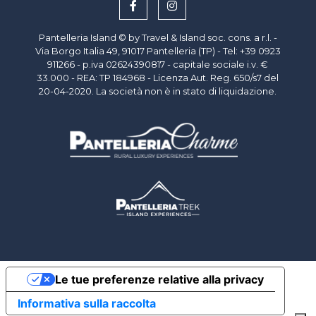
Pantelleria Island © by Travel & Island soc. cons. a r.l. -
Via Borgo Italia 49, 91017 Pantelleria (TP) - Tel: +39 0923
911266 - p.iva
02624390817
- capitale sociale i.v. €
33.000 - REA: TP 184968 - Licenza Aut. Reg. 650/s7 del
20-04-2020. La società non è in stato di liquidazione.
Le tue preferenze relative alla privacy
Informativa sulla raccolta