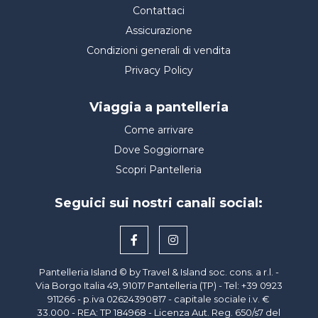
Contattaci
Assicurazione
Condizioni generali di vendita
Privacy Policy
Viaggia a pantelleria
Come arrivare
Dove Soggiornare
Scopri Pantelleria
Seguici sui nostri canali social:
Pantelleria Island © by Travel & Island soc. cons. a r.l. -
Via Borgo Italia 49, 91017 Pantelleria (TP) - Tel: +39 0923
911266 - p.iva
02624390817
- capitale sociale i.v. €
33.000 - REA: TP 184968 - Licenza Aut. Reg. 650/s7 del